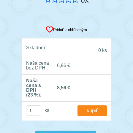
0x
Pridať k obľúbeným
Skladom:
0 ks
Naša cena
6,96 €
bez DPH :
Naša
cena s
8,56 €
DPH
(23 %):
ks