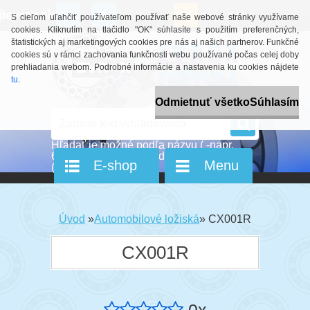
0 ks / 0,00 €
S cieľom uľahčiť používateľom používať naše webové stránky využívame
cookies. Kliknutím na tlačidlo "OK" súhlasíte s použitím preferenčných,
štatistických aj marketingových cookies pre nás aj našich partnerov. Funkčné
cookies sú v rámci zachovania funkčnosti webu používané počas celej doby
prehliadania webom. Podrobné informácie a nastavenia ku cookies nájdete
tu
.
Odmietnuť všetko
Súhlasím
E-shop
Menu
Úvod
»
Automobilové ložiská
»
CX001R
CX001R